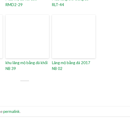
RMD2-29
RLT-44
khu lăng mộ bằng đá khối
Lăng mộ bằng đá 2017
NB 39
NB 02
he
permalink
.