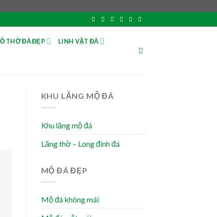
Ồ THỜ ĐÁ ĐẸP
LINH VẬT ĐÁ
KHU LĂNG MỘ ĐÁ
Khu lăng mộ đá
Lăng thờ – Long đình đá
MỘ ĐÁ ĐẸP
Mộ đá không mái