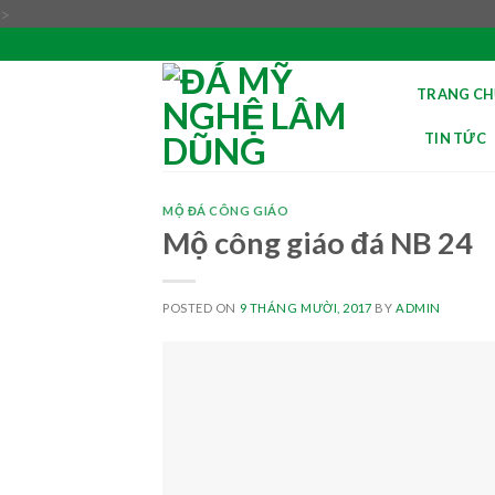
Skip
>
to
content
TRANG CH
TIN TỨC
MỘ ĐÁ CÔNG GIÁO
Mộ công giáo đá NB 24
POSTED ON
9 THÁNG MƯỜI, 2017
BY
ADMIN