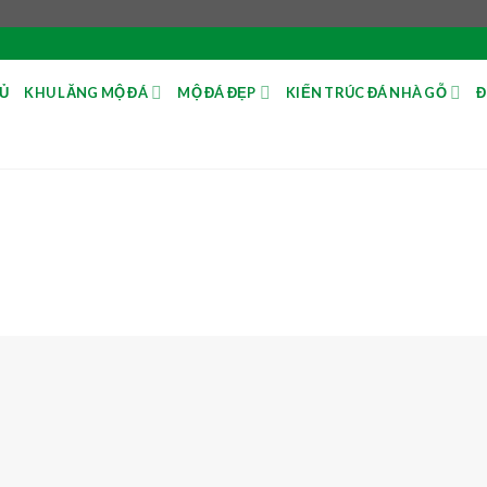
Ủ
KHU LĂNG MỘ ĐÁ
MỘ ĐÁ ĐẸP
KIẾN TRÚC ĐÁ NHÀ GỖ
Đ