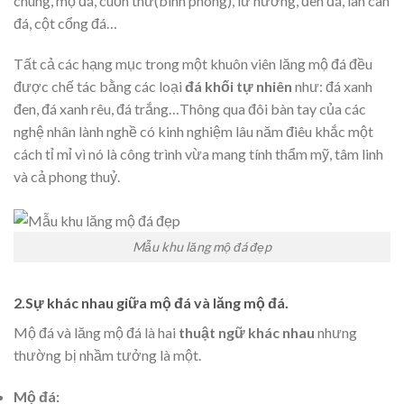
chung, mộ đá, cuốn thư(bình phong), lư hương, đèn đá, lan can
đá, cột cổng đá…
Tất cả các hạng mục trong một khuôn viên lăng mộ đá đều
được chế tác bằng các loại
đá khối tự nhiên
như: đá xanh
đen, đá xanh rêu, đá trắng…Thông qua đôi bàn tay của các
nghệ nhân lành nghề có kinh nghiệm lâu năm điêu khắc một
cách tỉ mỉ vì nó là công trình vừa mang tính thẩm mỹ, tâm linh
và cả phong thuỷ.
Mẫu khu lăng mộ đá đẹp
2.Sự khác nhau giữa mộ đá và lăng mộ đá.
Mộ đá và lăng mộ đá là hai
thuật ngữ khác nhau
nhưng
thường bị nhầm tưởng là một.
Mộ đá: