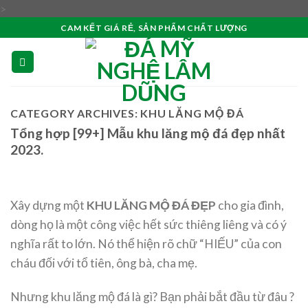
Skip
>
to
CAM KẾT GIÁ RẺ, SẢN PHẨM CHẤT LƯỢNG
content
CATEGORY ARCHIVES:
KHU LĂNG MỘ ĐÁ
Tổng hợp [99+] Mẫu khu lăng mộ đá đẹp nhất
2023.
Xây dựng một
KHU LĂNG MỘ ĐÁ ĐẸP
cho gia đình,
dòng họ là một công việc hết sức thiêng liêng và có ý
nghĩa rất to lớn. Nó thể hiện rõ chữ “HIẾU” của con
cháu đối với tổ tiên, ông bà, cha mẹ.
Nhưng khu lăng mộ đá là gì? Bạn phải bắt đầu từ đâu ?