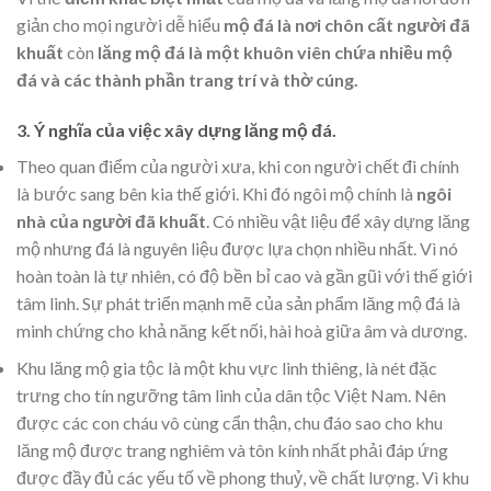
giản cho mọi người dễ hiểu
mộ đá là nơi chôn cất người đã
khuất
còn
lăng mộ đá là một khuôn viên chứa nhiều mộ
đá và các thành phần trang trí và thờ cúng.
3. Ý nghĩa của việc xây dựng lăng mộ đá.
Theo quan điểm của người xưa, khi con người chết đi chính
là bước sang bên kia thế giới. Khi đó ngôi mộ chính là
ngôi
nhà
của người đã khuất
. Có nhiều vật liệu để xây dựng lăng
mộ nhưng đá là nguyên liệu được lựa chọn nhiều nhất. Vì nó
hoàn toàn là tự nhiên, có độ bền bỉ cao và gần gũi với thế giới
tâm linh. Sự phát triển mạnh mẽ của sản phẩm lăng mộ đá là
minh chứng cho khả năng kết nối, hài hoà giữa âm và dương.
Khu lăng mộ gia tộc là một khu vực linh thiêng, là nét đặc
trưng cho tín ngưỡng tâm linh của dân tộc Việt Nam. Nên
được các con cháu vô cùng cẩn thận, chu đáo sao cho khu
lăng mộ được trang nghiêm và tôn kính nhất phải đáp ứng
được đầy đủ các yếu tố về phong thuỷ, về chất lượng. Vì khu