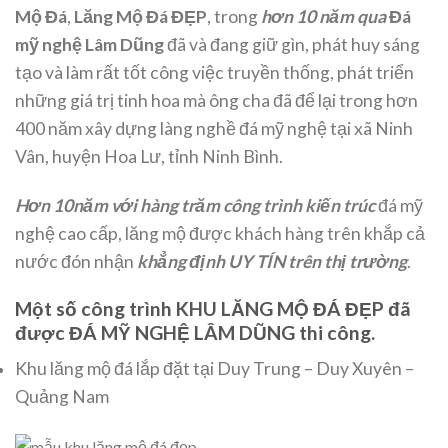
Mộ Đá
,
Lăng Mộ Đá ĐẸP
, trong
hơn 10 năm qua
Đá
mỹ nghệ Lâm Dũng
đã và đang giữ gìn, phát huy sáng
tạo và làm rất tốt công việc truyền thống, phát triển
những giá trị tinh hoa mà ông cha đã để lại trong hơn
400 năm xây dựng làng nghề đá mỹ nghệ tại xã Ninh
Vân, huyện Hoa Lư, tỉnh Ninh Bình.
Hơn 10
năm với hàng trăm công trình kiến trúc
đá mỹ
nghệ cao cấp, lăng mộ được khách hàng trên khắp cả
nước đón nhận
khẳng định UY TÍN trên thị trường
.
Một số công trình KHU LĂNG MỘ ĐÁ ĐẸP đã
được ĐÁ MỸ NGHỆ LÂM DŨNG thi công.
Khu lăng mộ đá lắp đặt tại Duy Trung – Duy Xuyên –
Quảng Nam