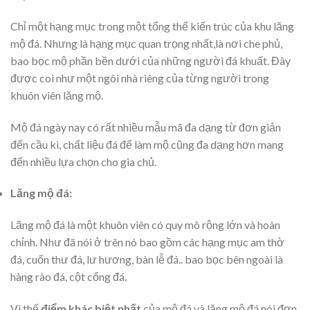
Chỉ một hạng mục trong một tổng thể kiến trúc của khu lăng
mộ đá. Nhưng là hạng mục quan trọng nhất,là nơi che phủ,
bao bọc mộ phần bền dưới của những người đá khuất. Đây
được coi như một ngôi nhà riêng của từng người trong
khuôn viên lăng mộ.
Mộ đá ngày nay có rất nhiều mẫu mã đa dạng từ đơn giản
đến cầu kì, chất liệu đá để làm mộ cũng đa dạng hơn mang
đến nhiều lựa chọn cho gia chủ.
Lăng mộ đá:
Lăng mộ đá là một khuôn viên có quy mô rộng lớn và hoàn
chỉnh. Như đã nói ở trên nó bao gồm các hạng mục am thờ
đá, cuốn thư đá, lư hương, bàn lễ đá.. bao bọc bên ngoài là
hàng rào đá, cột cổng đá.
Vì thế
điểm khác biệt nhất
của mộ đá và lăng mộ đá nói đơn