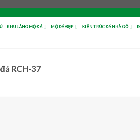
Ủ
KHU LĂNG MỘ ĐÁ
MỘ ĐÁ ĐẸP
KIẾN TRÚC ĐÁ NHÀ GỖ
Đ
 đá RCH-37