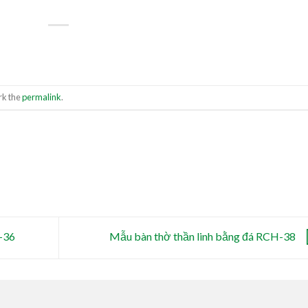
rk the
permalink
.
-36
Mẫu bàn thờ thần linh bằng đá RCH-38