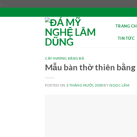
Skip
>
to
content
TRANG CH
TIN TỨC
CÂY HƯƠNG BẰNG ĐÁ
Mẫu bàn thờ thiên bằng
POSTED ON
2 THÁNG MƯỜI, 2020
BY
NGỌC LÂM