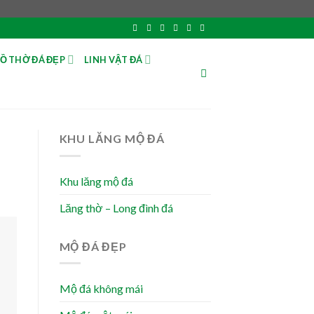
Ồ THỜ ĐÁ ĐẸP
LINH VẬT ĐÁ
KHU LĂNG MỘ ĐÁ
Khu lăng mộ đá
Lăng thờ – Long đình đá
MỘ ĐÁ ĐẸP
Mộ đá không mái