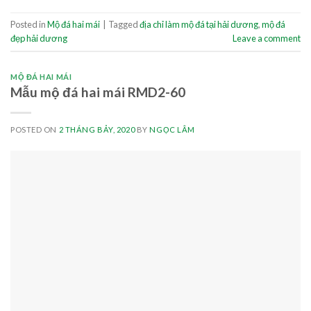
Posted in
Mộ đá hai mái
|
Tagged
địa chỉ làm mộ đá tại hải dương
,
mộ đá
đẹp hải dương
Leave a comment
MỘ ĐÁ HAI MÁI
Mẫu mộ đá hai mái RMD2-60
POSTED ON
2 THÁNG BẢY, 2020
BY
NGỌC LÂM