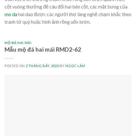
cột vuông thường đề câu đối hai bên cột, các mặt bưng của
mo da
hai dao được các người thợ làng nghệ chạm khắc theo
tranh tứ quý hoặc hình ảnh rồng uốn lượn.
MỘ ĐÁ HAI MÁI
Mẫu mộ đá hai mái RMD2-62
POSTED ON
2 THÁNG BẢY, 2020
BY
NGỌC LÂM