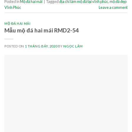
Posted in
Mộ đá hai mái
|
Tagged
địa chỉ làm mộ đá tại vĩnh phúc
,
mộ đá đẹp
Vĩnh Phúc
Leave a comment
MỘ ĐÁ HAI MÁI
Mẫu mộ đá hai mái RMD2-54
POSTED ON
1 THÁNG BẢY, 2020
BY
NGỌC LÂM