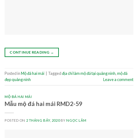
CONTINUE READING
→
Posted in
Mộ đá hai mái
|
Tagged
địa chỉ làm mộ đá tại quảng ninh
,
mộ đá
đẹp quảng ninh
Leave a comment
MỘ ĐÁ HAI MÁI
Mẫu mộ đá hai mái RMD2-59
POSTED ON
2 THÁNG BẢY, 2020
BY
NGỌC LÂM