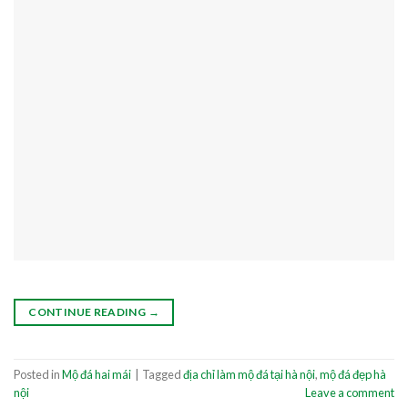
CONTINUE READING
→
Posted in
Mộ đá hai mái
|
Tagged
địa chỉ làm mộ đá tại hà nội
,
mộ đá đẹp hà
nội
Leave a comment