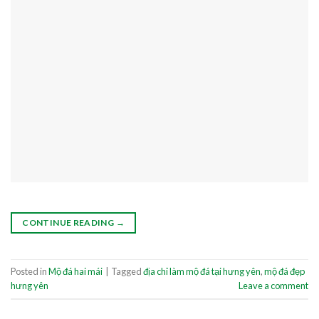
CONTINUE READING
→
Posted in
Mộ đá hai mái
|
Tagged
địa chỉ làm mộ đá tại hưng yên
,
mộ đá đẹp
hưng yên
Leave a comment