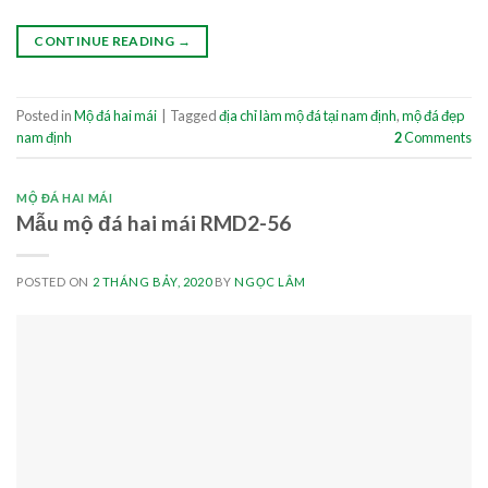
CONTINUE READING
→
Posted in
Mộ đá hai mái
|
Tagged
địa chỉ làm mộ đá tại nam định
,
mộ đá đẹp
nam định
2
Comments
MỘ ĐÁ HAI MÁI
Mẫu mộ đá hai mái RMD2-56
POSTED ON
2 THÁNG BẢY, 2020
BY
NGỌC LÂM