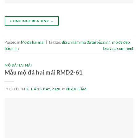
CONTINUE READING
→
Posted in
Mộ đá hai mái
|
Tagged
địa chỉ làm mộ đá tại bắc ninh
,
mộ đá đẹp
bắc ninh
Leave a comment
MỘ ĐÁ HAI MÁI
Mẫu mộ đá hai mái RMD2-61
POSTED ON
2 THÁNG BẢY, 2020
BY
NGỌC LÂM