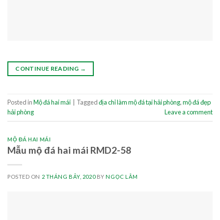
CONTINUE READING
→
Posted in
Mộ đá hai mái
|
Tagged
địa chỉ làm mộ đá tại hải phòng
,
mộ đá đẹp
hải phòng
Leave a comment
MỘ ĐÁ HAI MÁI
Mẫu mộ đá hai mái RMD2-58
POSTED ON
2 THÁNG BẢY, 2020
BY
NGỌC LÂM