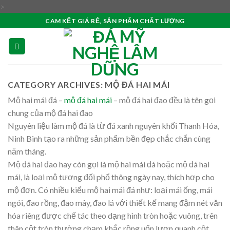
Skip
>
to
CAM KẾT GIÁ RẺ, SẢN PHẨM CHẤT LƯỢNG
content
CATEGORY ARCHIVES:
MỘ ĐÁ HAI MÁI
Mộ hai mái đá –
mộ đá hai mái
– mộ đá hai đao đều là tên gọi
chung của mộ đá hai đao
Nguyên liệu làm mộ đá là từ đá xanh nguyên khối Thanh Hóa,
Ninh Bình tạo ra những sản phẩm bền đẹp chắc chắn cùng
năm tháng.
Mộ đá hai đao hay còn gọi là mộ hai mái đá hoặc mộ đá hai
mái, là loại mộ tương đối phổ thông ngày nay, thích hợp cho
mộ đơn. Có nhiều kiểu mộ hai mái đá như: loại mái ống, mái
ngói, đao rồng, đao mây, đao lá với thiết kế mang đậm nét văn
hóa riêng được chế tác theo dạng hình tròn hoặc vuông, trên
thân cột tròn thường chạm khắc rồng uốn lượn quanh cột,