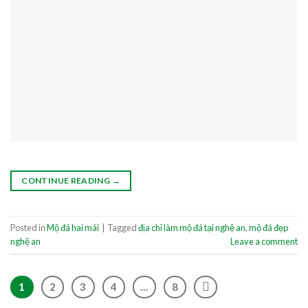
CONTINUE READING
→
Posted in
Mộ đá hai mái
|
Tagged
địa chỉ làm mộ đá tại nghệ an
,
mộ đá đẹp
nghệ an
Leave a comment
1
2
3
4
…
8