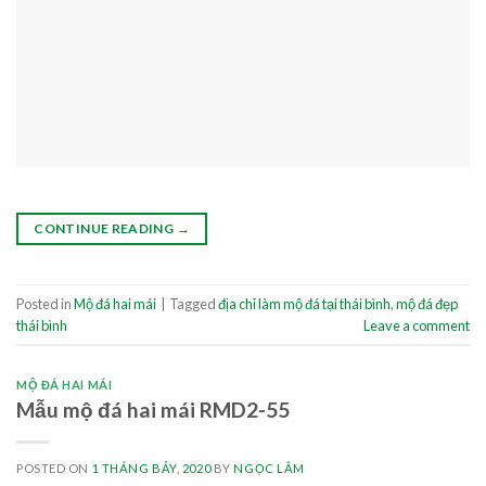
CONTINUE READING
→
Posted in
Mộ đá hai mái
|
Tagged
địa chỉ làm mộ đá tại thái bình
,
mộ đá đẹp
thái bình
Leave a comment
MỘ ĐÁ HAI MÁI
Mẫu mộ đá hai mái RMD2-55
POSTED ON
1 THÁNG BẢY, 2020
BY
NGỌC LÂM