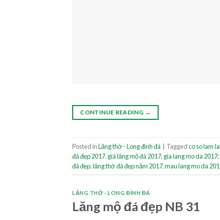
CONTINUE READING
→
Posted in
Lăng thờ - Long đình đá
|
Tagged
co so lam l
đá đẹp 2017
,
giá lăng mộ đá 2017
,
gia lang mo da 2017;
đá đẹp
,
lăng thờ đá đẹp năm 2017
,
mau lang mo da 201
LĂNG THỜ - LONG ĐÌNH ĐÁ
Lăng mộ đá đẹp NB 31