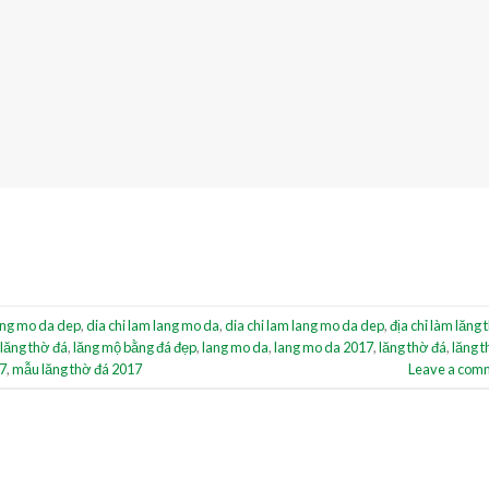
ang mo da dep
,
dia chi lam lang mo da
,
dia chi lam lang mo da dep
,
địa chỉ làm lăng 
 lăng thờ đá
,
lăng mộ bằng đá đẹp
,
lang mo da
,
lang mo da 2017
,
lăng thờ đá
,
lăng 
7
,
mẫu lăng thờ đá 2017
Leave a com