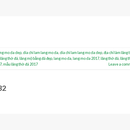
ang mo da dep
,
dia chi lam lang mo da
,
dia chi lam lang mo da dep
,
địa chỉ làm lăng 
 lăng thờ đá
,
lăng mộ bằng đá đẹp
,
lang mo da
,
lang mo da 2017
,
lăng thờ đá
,
lăng 
7
,
mẫu lăng thờ đá 2017
Leave a com
32