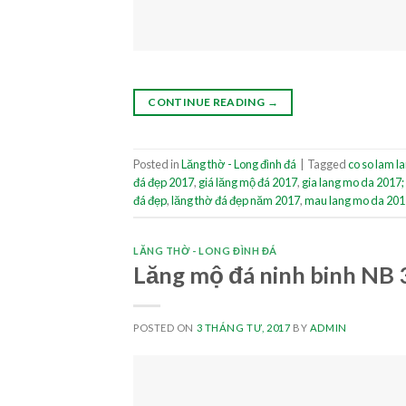
CONTINUE READING
→
Posted in
Lăng thờ - Long đình đá
|
Tagged
co so lam l
đá đẹp 2017
,
giá lăng mộ đá 2017
,
gia lang mo da 2017;
đá đẹp
,
lăng thờ đá đẹp năm 2017
,
mau lang mo da 201
LĂNG THỜ - LONG ĐÌNH ĐÁ
Lăng mộ đá ninh binh NB 
POSTED ON
3 THÁNG TƯ, 2017
BY
ADMIN