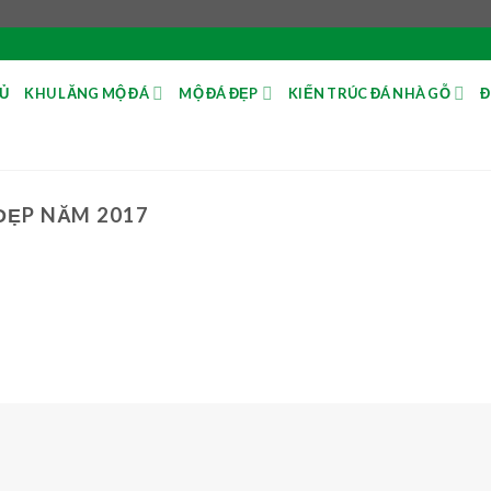
Ủ
KHU LĂNG MỘ ĐÁ
MỘ ĐÁ ĐẸP
KIẾN TRÚC ĐÁ NHÀ GỖ
Đ
ĐẸP NĂM 2017