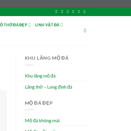
Ồ THỜ ĐÁ ĐẸP
LINH VẬT ĐÁ
KHU LĂNG MỘ ĐÁ
Khu lăng mộ đá
Lăng thờ – Long đình đá
MỘ ĐÁ ĐẸP
Mộ đá không mái