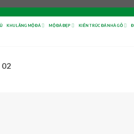
Ủ
KHU LĂNG MỘ ĐÁ
MỘ ĐÁ ĐẸP
KIẾN TRÚC ĐÁ NHÀ GỖ
Đ
 02