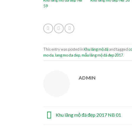
59
This entry was posted in
Khu lăng mộ đá
and tagged
co
mo da
,
lang mo da dep
,
mẫu lăng mộ đá đẹp 2017
.
ADMIN
Khu lăng mộ đá đẹp 2017 NB 01