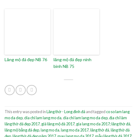
Lăng mộ đá đẹp NB 76
lăng mộ đá đẹp ninh
bình NB 75
This entry was posted in
Lăng thờ - Long đình đá
and tagged
co so lam lang
mo da dep
,
dia chi lam lang mo da
,
dia chi lam lang mo da dep
,
địa chỉ làm
lăng thờ đá đẹp 2017
,
giá lăng mộ đá 2017
,
gia lang mo da 2017; lăng thờ đá
,
lăng mộ bằng đá đẹp
,
lang mo da
,
lang mo da 2017
,
lăng thờ đá
,
lăng thờ đá
đẹp
,
lăng thờ đá đẹp năm 2017
,
mau lang mo da 2017
,
mẫu lăng thờ đá 2017
.