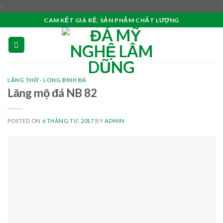
Skip
>
to
CAM KẾT GIÁ RẺ, SẢN PHẨM CHẤT LƯỢNG
content
LĂNG THỜ - LONG ĐÌNH ĐÁ
Lăng mộ đá NB 82
POSTED ON
6 THÁNG TƯ, 2017
BY
ADMIN