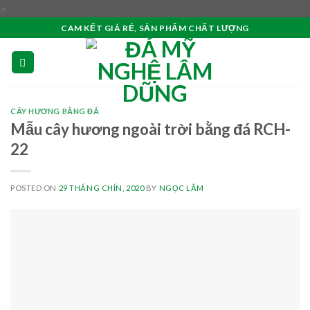
Skip
>
to
CAM KẾT GIÁ RẺ, SẢN PHẨM CHẤT LƯỢNG
content
CÂY HƯƠNG BẰNG ĐÁ
Mẫu cây hương ngoài trời bằng đá RCH-
22
POSTED ON
29 THÁNG CHÍN, 2020
BY
NGỌC LÂM