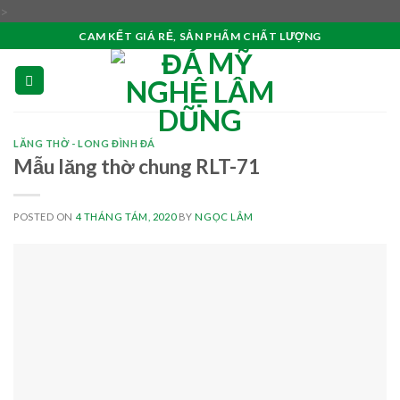
Skip
>
to
CAM KẾT GIÁ RẺ, SẢN PHẨM CHẤT LƯỢNG
content
LĂNG THỜ - LONG ĐÌNH ĐÁ
Mẫu lăng thờ chung RLT-71
POSTED ON
4 THÁNG TÁM, 2020
BY
NGỌC LÂM