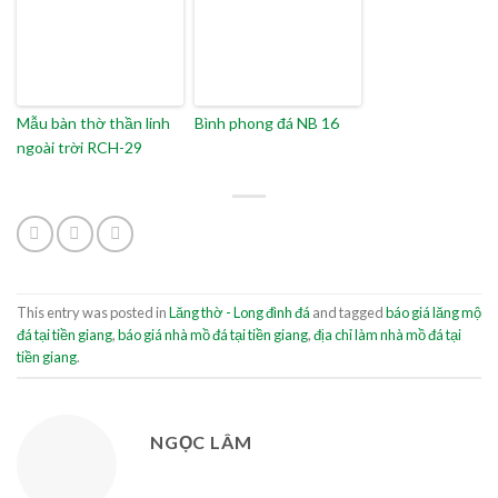
Mẫu bàn thờ thần linh
Bình phong đá NB 16
ngoài trời RCH-29
This entry was posted in
Lăng thờ - Long đình đá
and tagged
báo giá lăng mộ
đá tại tiền giang
,
báo giá nhà mồ đá tại tiền giang
,
địa chỉ làm nhà mồ đá tại
tiền giang
.
NGỌC LÂM