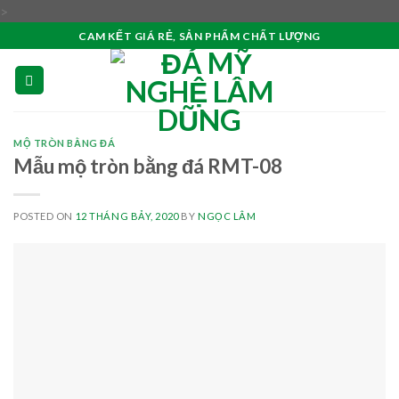
Skip
>
to
CAM KẾT GIÁ RẺ, SẢN PHẨM CHẤT LƯỢNG
content
MỘ TRÒN BẰNG ĐÁ
Mẫu mộ tròn bằng đá RMT-08
POSTED ON
12 THÁNG BẢY, 2020
BY
NGỌC LÂM