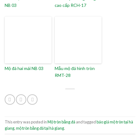
NB 03
cao cấp RCH-17
Mộ đá hai mái NB 03
Mẫu mộ đá hình tròn
RMT-28
This entry was posted in
Mộ tròn bằng đá
and tagged
báo giá mộ tròn tại hà
giang
,
mộ tròn bằng đá tại hà giang
.