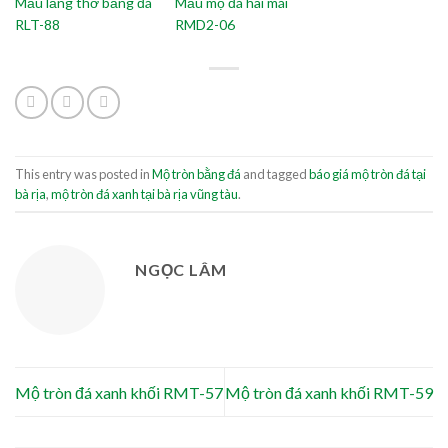
Mẫu lăng thờ bằng đá
Mẫu mộ đá hai mái
RLT-88
RMD2-06
This entry was posted in
Mộ tròn bằng đá
and tagged
báo giá mộ tròn đá tại
bà rịa
,
mộ tròn đá xanh tại bà rịa vũng tàu
.
NGỌC LÂM
Mộ tròn đá xanh khối RMT-57
Mộ tròn đá xanh khối RMT-59