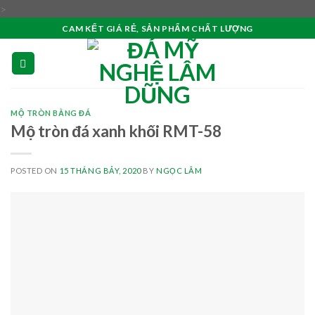
Skip
>
to
CAM KẾT GIÁ RẺ, SẢN PHẨM CHẤT LƯỢNG
content
MỘ TRÒN BẰNG ĐÁ
Mộ tròn đá xanh khối RMT-58
POSTED ON
15 THÁNG BẢY, 2020
BY
NGỌC LÂM