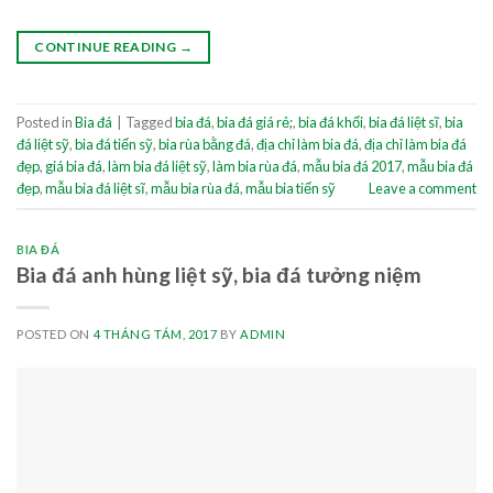
CONTINUE READING
→
Posted in
Bia đá
|
Tagged
bia đá
,
bia đá giá rẻ;
,
bia đá khối
,
bia đá liệt sĩ
,
bia
đá liệt sỹ
,
bia đá tiến sỹ
,
bia rùa bằng đá
,
địa chỉ làm bia đá
,
địa chỉ làm bia đá
đẹp
,
giá bia đá
,
làm bia đá liệt sỹ
,
làm bia rùa đá
,
mẫu bia đá 2017
,
mẫu bia đá
đẹp
,
mẫu bia đá liệt sĩ
,
mẫu bia rùa đá
,
mẫu bia tiến sỹ
Leave a comment
BIA ĐÁ
Bia đá anh hùng liệt sỹ, bia đá tưởng niệm
POSTED ON
4 THÁNG TÁM, 2017
BY
ADMIN