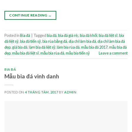
CONTINUE READING
→
Posted in
Bia đá
|
Tagged
bia đá
,
bia đá giá rẻ;
,
bia đá khối
,
bia đá liệt sĩ
,
bia
đá liệt sỹ
,
bia đá tiến sỹ
,
bia rùa bằng đá
,
địa chỉ làm bia đá
,
địa chỉ làm bia đá
đẹp
,
giá bia đá
,
làm bia đá liệt sỹ
,
làm bia rùa đá
,
mẫu bia đá 2017
,
mẫu bia đá
đẹp
,
mẫu bia đá liệt sĩ
,
mẫu bia rùa đá
,
mẫu bia tiến sỹ
Leave a comment
BIA ĐÁ
Mẫu bia đá vinh danh
POSTED ON
4 THÁNG TÁM, 2017
BY
ADMIN