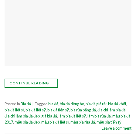
CONTINUE READING
→
Posted in
Bia đá
|
Tagged
bia đá
,
bia đá dòng họ
,
bia đá giá rẻ;
,
bia đá khối
,
bia đá liệt sĩ
,
bia đá liệt sỹ
,
bia đá tiến sỹ
,
bia rùa bằng đá
,
địa chỉ làm bia đá
,
địa chỉ làm bia đá đẹp
,
giá bia đá
,
làm bia đá liệt sỹ
,
làm bia rùa đá
,
mẫu bia đá
2017
,
mẫu bia đá đẹp
,
mẫu bia đá liệt sĩ
,
mẫu bia rùa đá
,
mẫu bia tiến sỹ
Leave a comment