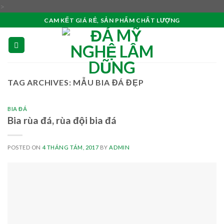
Skip
>
to
CAM KẾT GIÁ RẺ, SẢN PHẨM CHẤT LƯỢNG
content
TAG ARCHIVES:
MẪU BIA ĐÁ ĐẸP
BIA ĐÁ
Bia rùa đá, rùa đội bia đá
POSTED ON
4 THÁNG TÁM, 2017
BY
ADMIN