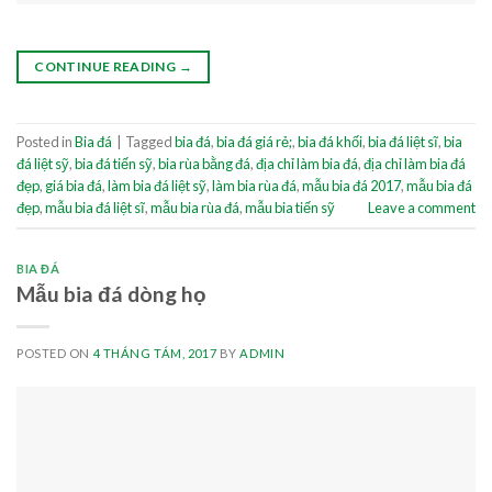
CONTINUE READING
→
Posted in
Bia đá
|
Tagged
bia đá
,
bia đá giá rẻ;
,
bia đá khối
,
bia đá liệt sĩ
,
bia
đá liệt sỹ
,
bia đá tiến sỹ
,
bia rùa bằng đá
,
địa chỉ làm bia đá
,
địa chỉ làm bia đá
đẹp
,
giá bia đá
,
làm bia đá liệt sỹ
,
làm bia rùa đá
,
mẫu bia đá 2017
,
mẫu bia đá
đẹp
,
mẫu bia đá liệt sĩ
,
mẫu bia rùa đá
,
mẫu bia tiến sỹ
Leave a comment
BIA ĐÁ
Mẫu bia đá dòng họ
POSTED ON
4 THÁNG TÁM, 2017
BY
ADMIN