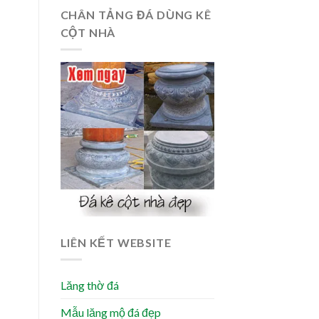
CHÂN TẢNG ĐÁ DÙNG KÊ
CỘT NHÀ
LIÊN KẾT WEBSITE
Lăng thờ đá
Mẫu lăng mộ đá đẹp