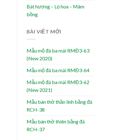
Bát hương – Lọ hoa – Mâm
bồng
BÀI VIẾT MỚI
Mẫu mộ đá ba mái RMĐ3-63
(New 2020)
Mẫu mộ đá ba mái RMĐ3-64
Mẫu mộ đá ba mái RMĐ3-62
(New 2021)
Mẫu bàn thờ thần linh bằng đá
RCH-38
Mẫu bàn thờ thiên bằng đá
RCH-37