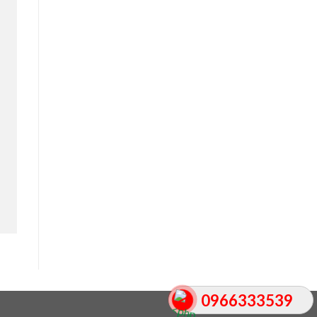
0966333539