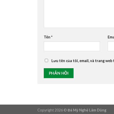
Tên
*
Ema
Lưu tên của tôi, email, và trang web 
Copyright 2026 ©
Đá Mỹ Nghệ Lâm Dũng