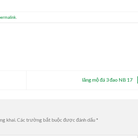
permalink
.
lăng mộ đá 3 đao NB 17
ng khai.
Các trường bắt buộc được đánh dấu
*