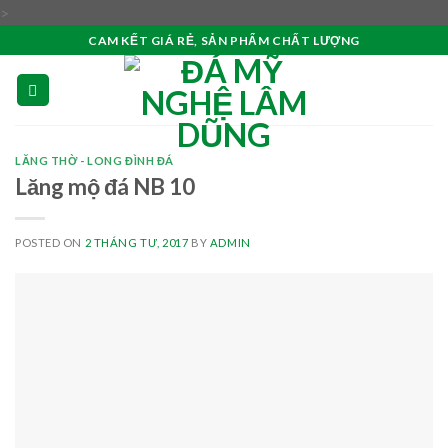
Skip
>
to
CAM KẾT GIÁ RẺ, SẢN PHẨM CHẤT LƯỢNG
content
LĂNG THỜ - LONG ĐÌNH ĐÁ
Lăng mộ đá NB 10
POSTED ON
2 THÁNG TƯ, 2017
BY
ADMIN