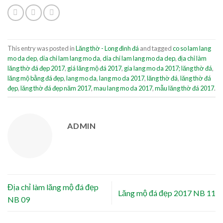
This entry was posted in
Lăng thờ - Long đình đá
and tagged
co so lam lang
mo da dep
,
dia chi lam lang mo da
,
dia chi lam lang mo da dep
,
địa chỉ làm
lăng thờ đá đẹp 2017
,
giá lăng mộ đá 2017
,
gia lang mo da 2017; lăng thờ đá
,
lăng mộ bằng đá đẹp
,
lang mo da
,
lang mo da 2017
,
lăng thờ đá
,
lăng thờ đá
đẹp
,
lăng thờ đá đẹp năm 2017
,
mau lang mo da 2017
,
mẫu lăng thờ đá 2017
.
ADMIN
Địa chỉ làm lăng mộ đá đẹp
Lăng mộ đá đẹp 2017 NB 11
NB 09