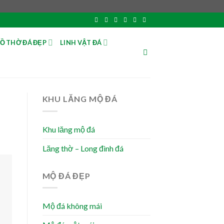
Ồ THỜ ĐÁ ĐẸP
LINH VẬT ĐÁ
KHU LĂNG MỘ ĐÁ
Khu lăng mộ đá
Lăng thờ – Long đình đá
MỘ ĐÁ ĐẸP
Mộ đá không mái