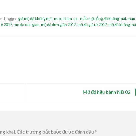
nd tagged
giá mộ đá không mái; mo da tam son
,
mẫu mộ bằng đá không mái
,
mau
rẻ 2017
,
mo da don gian
,
mộ đá đơn giản 2017
,
mộ đá giá rẻ 2017
,
mộ đá không má
Mộ đá hậu bành NB 02
ng khai.
Các trường bắt buộc được đánh dấu
*