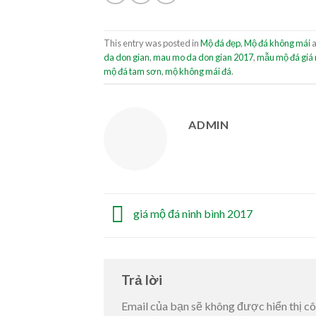
This entry was posted in
Mộ đá đẹp
,
Mộ đá không mái
a
da don gian
,
mau mo da don gian 2017
,
mẫu mộ đá giá 
mộ đá tam sơn
,
mộ không mái đá
.
ADMIN
giá mộ đá ninh bình 2017
Trả lời
Email của bạn sẽ không được hiển thị cô