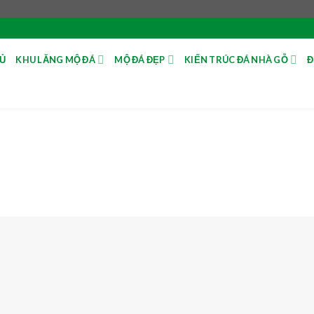
Ủ
KHU LĂNG MỘ ĐÁ
MỘ ĐÁ ĐẸP
KIẾN TRÚC ĐÁ NHÀ GỖ
Đ