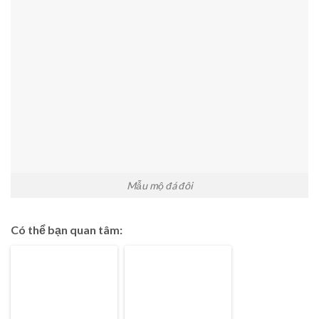
Mẫu mộ đá đôi
Có thể bạn quan tâm: