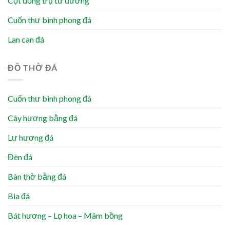
Cột đồng trụ từ đường
Cuốn thư bình phong đá
Lan can đá
ĐỒ THỜ ĐÁ
Cuốn thư bình phong đá
Cây hương bằng đá
Lư hương đá
Đèn đá
Bàn thờ bằng đá
Bia đá
Bát hương – Lọ hoa – Mâm bồng