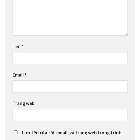
Tên
*
Email
*
Trang web
Lưu tên của tôi, email, và trang web trong trình