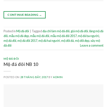
CONTINUE READING
→
Posted in
Mộ đá đôi
|
Tagged
địa chỉ làm mộ đá đôi
,
giá mộ đá đôi
,
lăng mộ đá
đôi
,
mẫu mộ đá đẹp
,
mẫu mộ đá đôi
,
mẫu mộ đá đôi 2017
,
mộ đá ba người;
,
mộ đá đôi
,
mộ đá đôi 2017
,
mộ đá hai người
,
mộ đôi đá
,
mộ đôi đẹp
,
xây mộ
đá đôi
Leave a comment
MỘ ĐÁ ĐÔI
Mộ đá đôi NB 10
POSTED ON
28 THÁNG BẢY, 2017
BY
ADMIN