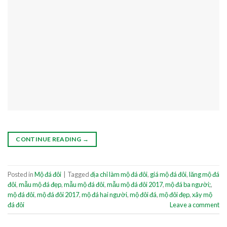
CONTINUE READING
→
Posted in
Mộ đá đôi
|
Tagged
địa chỉ làm mộ đá đôi
,
giá mộ đá đôi
,
lăng mộ đá
đôi
,
mẫu mộ đá đẹp
,
mẫu mộ đá đôi
,
mẫu mộ đá đôi 2017
,
mộ đá ba người;
,
mộ đá đôi
,
mộ đá đôi 2017
,
mộ đá hai người
,
mộ đôi đá
,
mộ đôi đẹp
,
xây mộ
đá đôi
Leave a comment