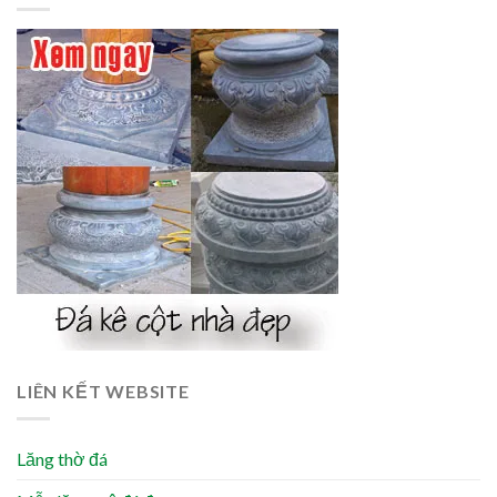
LIÊN KẾT WEBSITE
Lăng thờ đá