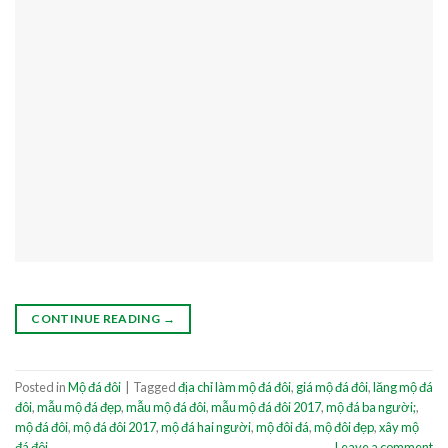
CONTINUE READING
→
Posted in
Mộ đá đôi
|
Tagged
địa chỉ làm mộ đá đôi
,
giá mộ đá đôi
,
lăng mộ đá
đôi
,
mẫu mộ đá đẹp
,
mẫu mộ đá đôi
,
mẫu mộ đá đôi 2017
,
mộ đá ba người;
,
mộ đá đôi
,
mộ đá đôi 2017
,
mộ đá hai người
,
mộ đôi đá
,
mộ đôi đẹp
,
xây mộ
đá đôi
Leave a comment