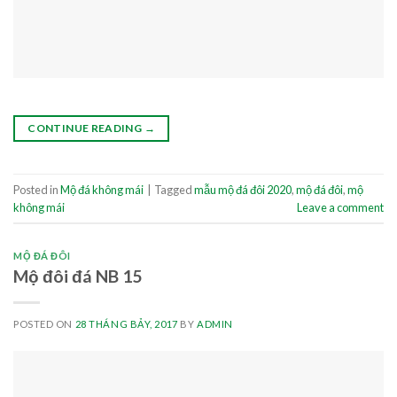
CONTINUE READING
→
Posted in
Mộ đá không mái
|
Tagged
mẫu mộ đá đôi 2020
,
mộ đá đôi
,
mộ
không mái
Leave a comment
MỘ ĐÁ ĐÔI
Mộ đôi đá NB 15
POSTED ON
28 THÁNG BẢY, 2017
BY
ADMIN