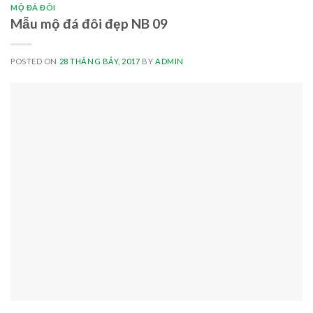
MỘ ĐÁ ĐÔI
Mẫu mộ đá đôi đẹp NB 09
POSTED ON
28 THÁNG BẢY, 2017
BY
ADMIN