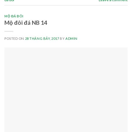
MỘ ĐÁ ĐÔI
Mộ đôi đá NB 14
POSTED ON
28 THÁNG BẢY, 2017
BY
ADMIN