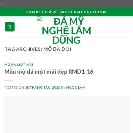
Skip
>
to
CAM KẾT GIÁ RẺ, SẢN PHẨM CHẤT LƯỢNG
content
TAG ARCHIVES:
MỘ ĐÁ ĐÔI
MỘ ĐÁ MỘT MÁI
Mẫu mộ đá một mái đẹp RMD1-16
POSTED ON
30 THÁNG SÁU, 2020
BY
NGỌC LÂM