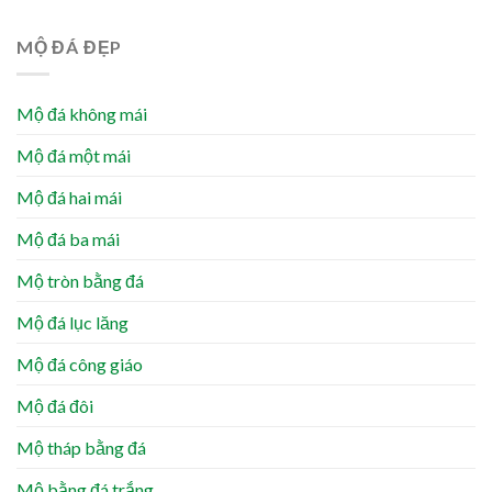
MỘ ĐÁ ĐẸP
Mộ đá không mái
Mộ đá một mái
Mộ đá hai mái
Mộ đá ba mái
Mộ tròn bằng đá
Mộ đá lục lăng
Mộ đá công giáo
Mộ đá đôi
Mộ tháp bằng đá
Mộ bằng đá trắng