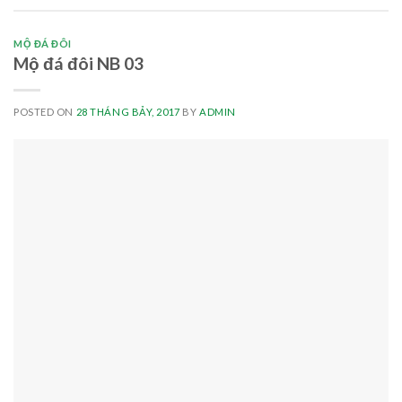
MỘ ĐÁ ĐÔI
Mộ đá đôi NB 03
POSTED ON
28 THÁNG BẢY, 2017
BY
ADMIN