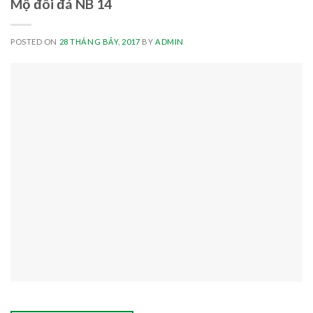
Mộ đôi đá NB 14
POSTED ON
28 THÁNG BẢY, 2017
BY
ADMIN