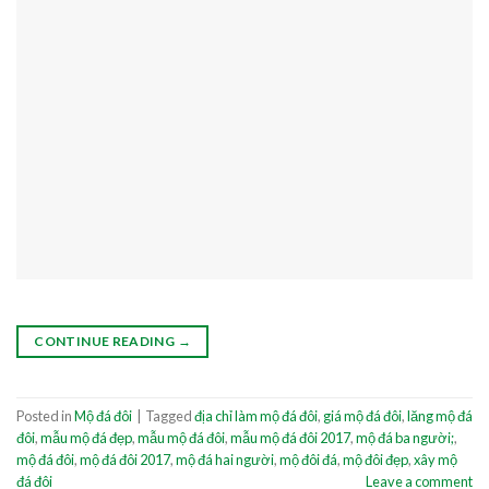
CONTINUE READING
→
Posted in
Mộ đá đôi
|
Tagged
địa chỉ làm mộ đá đôi
,
giá mộ đá đôi
,
lăng mộ đá
đôi
,
mẫu mộ đá đẹp
,
mẫu mộ đá đôi
,
mẫu mộ đá đôi 2017
,
mộ đá ba người;
,
mộ đá đôi
,
mộ đá đôi 2017
,
mộ đá hai người
,
mộ đôi đá
,
mộ đôi đẹp
,
xây mộ
đá đôi
Leave a comment