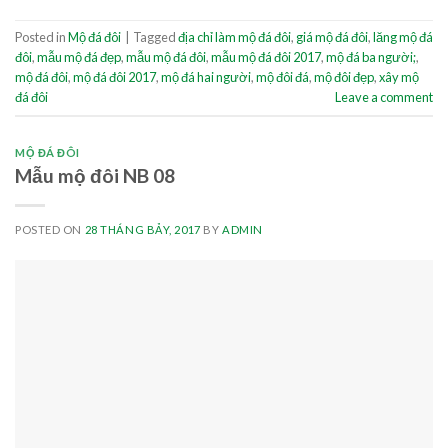
Posted in
Mộ đá đôi
|
Tagged
địa chỉ làm mộ đá đôi
,
giá mộ đá đôi
,
lăng mộ đá
đôi
,
mẫu mộ đá đẹp
,
mẫu mộ đá đôi
,
mẫu mộ đá đôi 2017
,
mộ đá ba người;
,
mộ đá đôi
,
mộ đá đôi 2017
,
mộ đá hai người
,
mộ đôi đá
,
mộ đôi đẹp
,
xây mộ
đá đôi
Leave a comment
MỘ ĐÁ ĐÔI
Mẫu mộ đôi NB 08
POSTED ON
28 THÁNG BẢY, 2017
BY
ADMIN