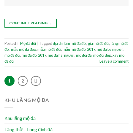
CONTINUE READING
→
Posted in
Mộ đá đôi
|
Tagged
địa chỉ làm mộ đá đôi
,
giá mộ đá đôi
,
lăng mộ đá
đôi
,
mẫu mộ đá đẹp
,
mẫu mộ đá đôi
,
mẫu mộ đá đôi 2017
,
mộ đá ba người;
,
mộ đá đôi
,
mộ đá đôi 2017
,
mộ đá hai người
,
mộ đôi đá
,
mộ đôi đẹp
,
xây mộ
đá đôi
Leave a comment
1
2
KHU LĂNG MỘ ĐÁ
Khu lăng mộ đá
Lăng thờ – Long đình đá