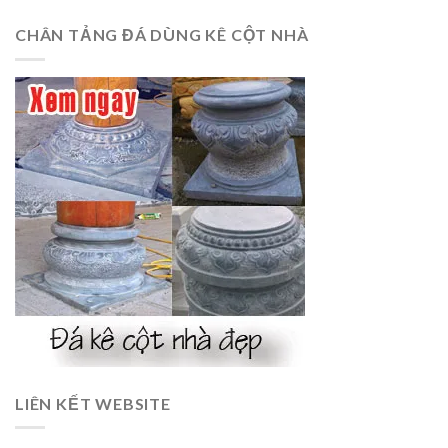
CHÂN TẢNG ĐÁ DÙNG KÊ CỘT NHÀ
LIÊN KẾT WEBSITE