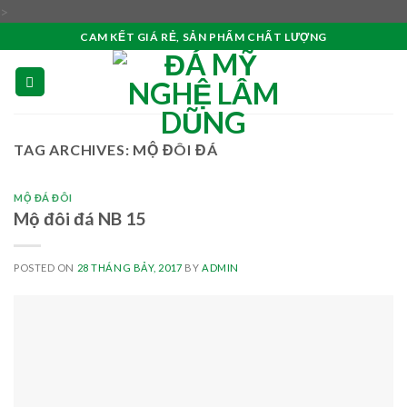
Skip
>
to
CAM KẾT GIÁ RẺ, SẢN PHẨM CHẤT LƯỢNG
content
TAG ARCHIVES:
MỘ ĐÔI ĐÁ
MỘ ĐÁ ĐÔI
Mộ đôi đá NB 15
POSTED ON
28 THÁNG BẢY, 2017
BY
ADMIN