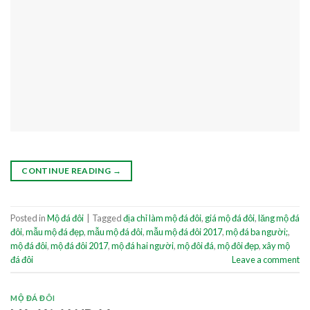
CONTINUE READING
→
Posted in
Mộ đá đôi
|
Tagged
địa chỉ làm mộ đá đôi
,
giá mộ đá đôi
,
lăng mộ đá
đôi
,
mẫu mộ đá đẹp
,
mẫu mộ đá đôi
,
mẫu mộ đá đôi 2017
,
mộ đá ba người;
,
mộ đá đôi
,
mộ đá đôi 2017
,
mộ đá hai người
,
mộ đôi đá
,
mộ đôi đẹp
,
xây mộ
đá đôi
Leave a comment
MỘ ĐÁ ĐÔI