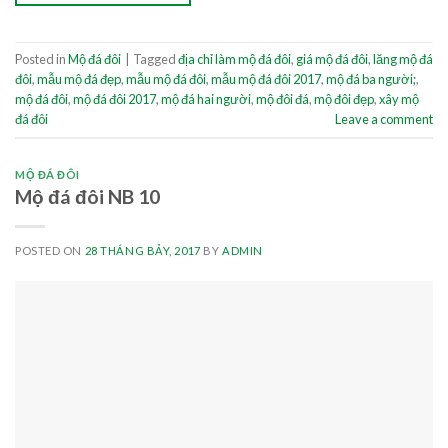
Posted in
Mộ đá đôi
|
Tagged
địa chỉ làm mộ đá đôi
,
giá mộ đá đôi
,
lăng mộ đá
đôi
,
mẫu mộ đá đẹp
,
mẫu mộ đá đôi
,
mẫu mộ đá đôi 2017
,
mộ đá ba người;
,
mộ đá đôi
,
mộ đá đôi 2017
,
mộ đá hai người
,
mộ đôi đá
,
mộ đôi đẹp
,
xây mộ
đá đôi
Leave a comment
MỘ ĐÁ ĐÔI
Mộ đá đôi NB 10
POSTED ON
28 THÁNG BẢY, 2017
BY
ADMIN