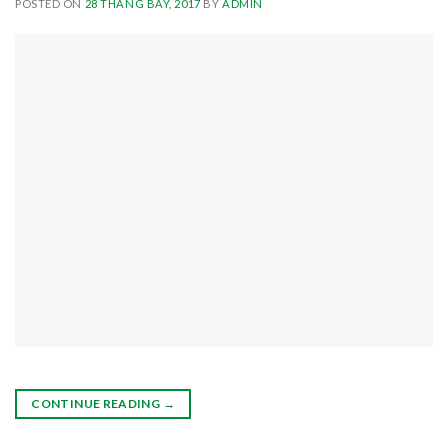
POSTED ON
28 THÁNG BẢY, 2017
BY
ADMIN
CONTINUE READING
→