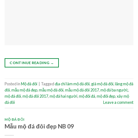
CONTINUE READING
→
Posted in
Mộ đá đôi
|
Tagged
địa chỉ làm mộ đá đôi
,
giá mộ đá đôi
,
lăng mộ đá
đôi
,
mẫu mộ đá đẹp
,
mẫu mộ đá đôi
,
mẫu mộ đá đôi 2017
,
mộ đá ba người;
,
mộ đá đôi
,
mộ đá đôi 2017
,
mộ đá hai người
,
mộ đôi đá
,
mộ đôi đẹp
,
xây mộ
đá đôi
Leave a comment
MỘ ĐÁ ĐÔI
Mẫu mộ đá đôi đẹp NB 09