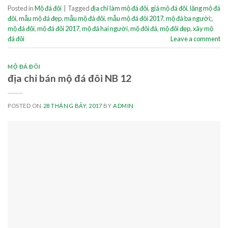
Posted in
Mộ đá đôi
|
Tagged
địa chỉ làm mộ đá đôi
,
giá mộ đá đôi
,
lăng mộ đá
đôi
,
mẫu mộ đá đẹp
,
mẫu mộ đá đôi
,
mẫu mộ đá đôi 2017
,
mộ đá ba người;
,
mộ đá đôi
,
mộ đá đôi 2017
,
mộ đá hai người
,
mộ đôi đá
,
mộ đôi đẹp
,
xây mộ
đá đôi
Leave a comment
MỘ ĐÁ ĐÔI
địa chỉ bán mộ đá đôi NB 12
POSTED ON
28 THÁNG BẢY, 2017
BY
ADMIN