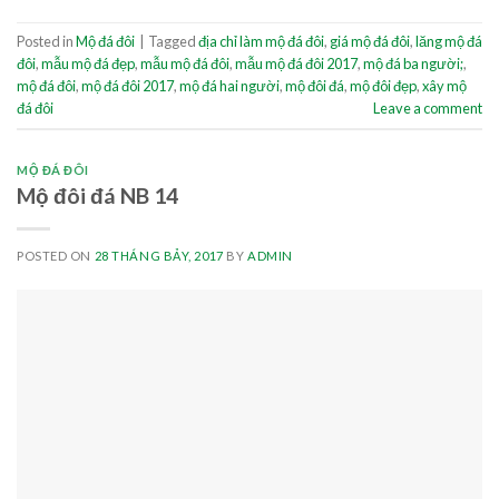
Posted in
Mộ đá đôi
|
Tagged
địa chỉ làm mộ đá đôi
,
giá mộ đá đôi
,
lăng mộ đá
đôi
,
mẫu mộ đá đẹp
,
mẫu mộ đá đôi
,
mẫu mộ đá đôi 2017
,
mộ đá ba người;
,
mộ đá đôi
,
mộ đá đôi 2017
,
mộ đá hai người
,
mộ đôi đá
,
mộ đôi đẹp
,
xây mộ
đá đôi
Leave a comment
MỘ ĐÁ ĐÔI
Mộ đôi đá NB 14
POSTED ON
28 THÁNG BẢY, 2017
BY
ADMIN