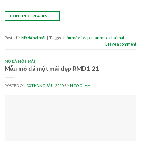
CONTINUE READING
→
Posted in
Mộ đá hai mái
|
Tagged
mẫu mộ đá đẹp
,
mau mo da hai mai
Leave a comment
MỘ ĐÁ MỘT MÁI
Mẫu mộ đá một mái đẹp RMD1-21
POSTED ON
30 THÁNG SÁU, 2020
BY
NGỌC LÂM