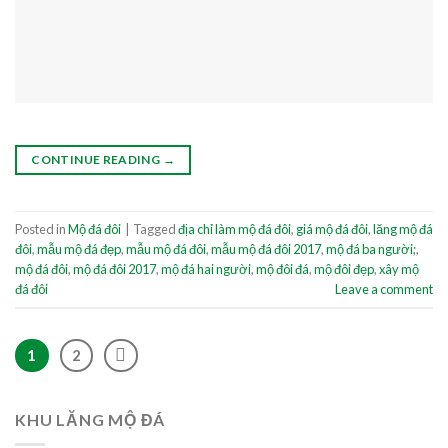
CONTINUE READING
→
Posted in
Mộ đá đôi
|
Tagged
địa chỉ làm mộ đá đôi
,
giá mộ đá đôi
,
lăng mộ đá
đôi
,
mẫu mộ đá đẹp
,
mẫu mộ đá đôi
,
mẫu mộ đá đôi 2017
,
mộ đá ba người;
,
mộ đá đôi
,
mộ đá đôi 2017
,
mộ đá hai người
,
mộ đôi đá
,
mộ đôi đẹp
,
xây mộ
đá đôi
Leave a comment
1
2
KHU LĂNG MỘ ĐÁ