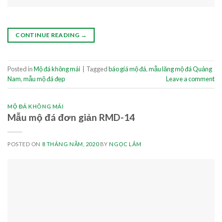
CONTINUE READING
→
Posted in
Mộ đá không mái
|
Tagged
báo giá mộ đá
,
mẫu lăng mộ đá Quảng
Nam
,
mẫu mộ đá đẹp
Leave a comment
MỘ ĐÁ KHÔNG MÁI
Mẫu mộ đá đơn giản RMD-14
POSTED ON
8 THÁNG NĂM, 2020
BY
NGỌC LÂM