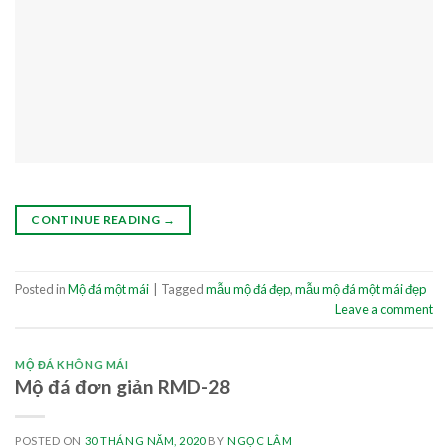
CONTINUE READING
→
Posted in
Mộ đá một mái
|
Tagged
mẫu mộ đá đẹp
,
mẫu mộ đá một mái đẹp
Leave a comment
MỘ ĐÁ KHÔNG MÁI
Mộ đá đơn giản RMD-28
POSTED ON
30 THÁNG NĂM, 2020
BY
NGỌC LÂM