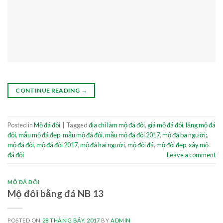
CONTINUE READING
→
Posted in
Mộ đá đôi
|
Tagged
địa chỉ làm mộ đá đôi
,
giá mộ đá đôi
,
lăng mộ đá
đôi
,
mẫu mộ đá đẹp
,
mẫu mộ đá đôi
,
mẫu mộ đá đôi 2017
,
mộ đá ba người;
,
mộ đá đôi
,
mộ đá đôi 2017
,
mộ đá hai người
,
mộ đôi đá
,
mộ đôi đẹp
,
xây mộ
đá đôi
Leave a comment
MỘ ĐÁ ĐÔI
Mộ đôi bằng đá NB 13
POSTED ON
28 THÁNG BẢY, 2017
BY
ADMIN