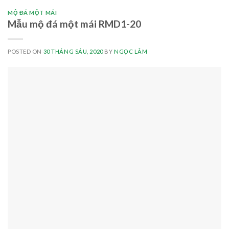
MỘ ĐÁ MỘT MÁI
Mẫu mộ đá một mái RMD1-20
POSTED ON
30 THÁNG SÁU, 2020
BY
NGỌC LÂM