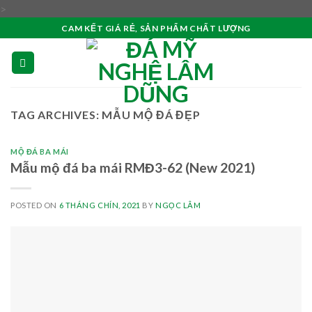
Skip
>
to
CAM KẾT GIÁ RẺ, SẢN PHẨM CHẤT LƯỢNG
content
TAG ARCHIVES:
MẪU MỘ ĐÁ ĐẸP
MỘ ĐÁ BA MÁI
Mẫu mộ đá ba mái RMĐ3-62 (New 2021)
POSTED ON
6 THÁNG CHÍN, 2021
BY
NGỌC LÂM